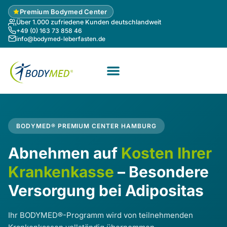
Zum
Premium Bodymed Center
Inhalt
Über 1.000 zufriedene Kunden deutschlandweit
springen
+49 (0) 163 73 858 46
info@bodymed-leberfasten.de
BODYMED® PREMIUM CENTER HAMBURG
Abnehmen auf
Kosten Ihrer
Krankenkasse
– Besondere
Versorgung bei Adipositas
Ihr BODYMED®-Programm wird von teilnehmenden